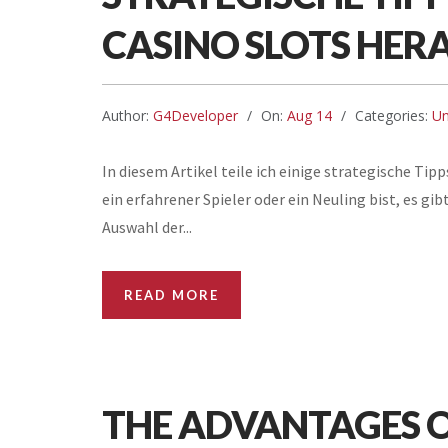
CASINO SLOTS HE
Author:
G4Developer
On:
Aug 14
Categories:
Un
In diesem Artikel teile ich einige strategische Tip
ein erfahrener Spieler oder ein Neuling bist, es 
Auswahl der...
READ MORE
THE ADVANTAGES O