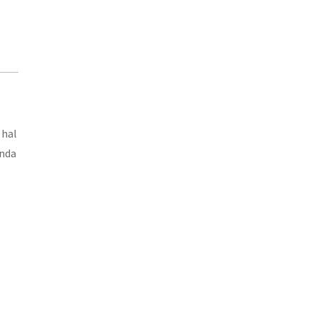
 hal
Anda