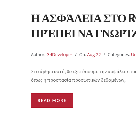
Η ΑΣΦΆΛΕΙΑ ΣΤΟ R
ΠΡΈΠΕΙ ΝΑ ΓΝΩΡΊ
Author:
G4Developer
On:
Aug 22
Categories:
Un
Στο άρθρο αυτό, θα εξετάσουμε την ασφάλεια πο
όπως η προστασία προσωπικών δεδομένων,...
READ MORE