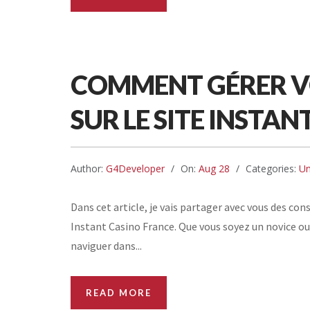
COMMENT GÉRER V
SUR LE SITE INSTAN
Author:
G4Developer
On:
Aug 28
Categories:
Un
Dans cet article, je vais partager avec vous des con
Instant Casino France. Que vous soyez un novice ou
naviguer dans...
READ MORE