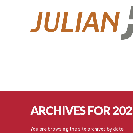
ARCHIVES FOR 202
You are browsing the site archives by date.