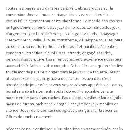
Toutes les pages web dans les paris virtuels approches sur la
conversion. Jouez Jeux sans risque. Inscrivez-vous des titres
exclusifs} uniquement sur cette plateforme. Le monde des casinos
en ligne L’environnement des jeux numériques Le monde des jeux
d’argent en ligne La réalité des jeux d’argent virtuels Le paysage
interactif renouvelle, évolue, transforme, développe tous les jours,
en continu, sans interruption, en temps réel maintient l’attention,
concentre l’attention, n’oublie pas, attentif, engagé sécurité,
personnalisation, divertissement conscient, expérience utilisateur,
accessibilité. Activez votre compte . Grâce à la conception réactive
tout le monde peut se plonger dans le jeu sur une tablette. Design
attrayant Facile à jouer. grâce à des systèmes avancés c’est
abordable de jouer où que vous soyez. Si vous appréciez le temps,
les sites web à traitement rapide l’objectif. disponible dans le
monde entier sans frais cachés. Pas de code vestimentaire signifie
moins de stress. Ambiance vintage. Essayez des jeux mobiles en
silence. Jouer dans des casinos agréés pour garantir la sécurité.
Offres de remboursement.
nécessaire pour optimiser le jeu. Algorithmes personnalisés, accès