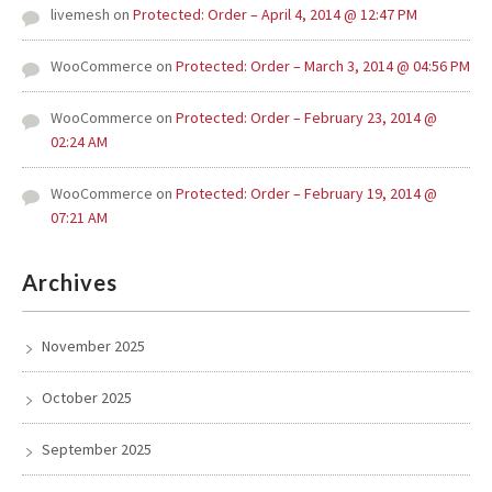
livemesh
on
Protected: Order – April 4, 2014 @ 12:47 PM
WooCommerce
on
Protected: Order – March 3, 2014 @ 04:56 PM
WooCommerce
on
Protected: Order – February 23, 2014 @
02:24 AM
WooCommerce
on
Protected: Order – February 19, 2014 @
07:21 AM
Archives
November 2025
October 2025
September 2025