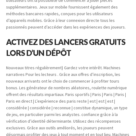
utilisateurs ont la possibilité de commencer à jouer pièces
supplémentaires. Jeux sur mobile fournissent également des
méthodes bancaires rapides, conçues pour les utilisateurs
d’appareils mobiles. Grâce à leur connexion directe tous les
passionnés peuvent d’accéder dans les expériences des joueurs.
ACTIVEZ DES LANCERS GRATUITS
LORS D’UN DÉPÔT
Nouveaux titres régulièrement} Gardez votre intérêt. Machines
narratives Pour les lecteurs . Grâce aux offres d’inscription, les
nouveaux arrivants ont le choix de commencer à profiter tours
bonus. Les générateur de nombres aléatoires, roulette numérique
offrent des résultats impartiaux. Paris sportifs | Paris | Paris | Paris |
Paris en direct | L’expérience des paris reste | est | est | est |
considérée | considérée | reconnue | constitue dynamique, un type
de jeu, en particulier parmi les analystes. confiance grâce à la
vérification d’identité déterminante. Utilisez des récompenses
exclusives. Grâce aux outils améliorés, les joueurs peuvent
désormais profiter des jeux à tout moment et en tout lieu. Machines