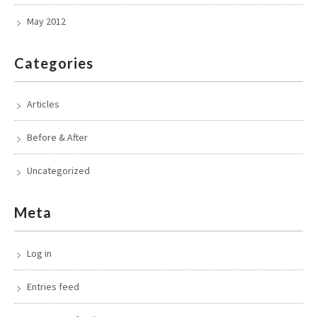
May 2012
Categories
Articles
Before & After
Uncategorized
Meta
Log in
Entries feed