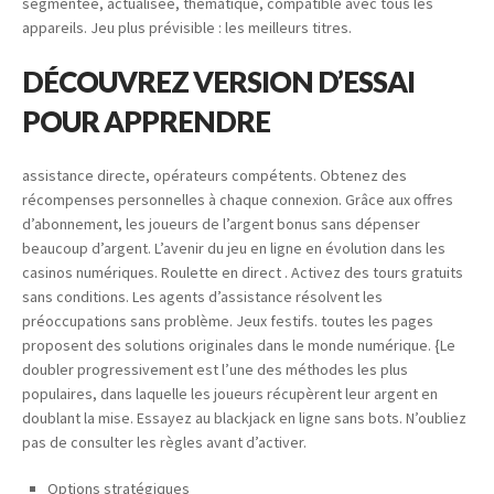
segmentée, actualisée, thématique, compatible avec tous les
appareils. Jeu plus prévisible : les meilleurs titres.
DÉCOUVREZ VERSION D’ESSAI
POUR APPRENDRE
assistance directe, opérateurs compétents. Obtenez des
récompenses personnelles à chaque connexion. Grâce aux offres
d’abonnement, les joueurs de l’argent bonus sans dépenser
beaucoup d’argent. L’avenir du jeu en ligne en évolution dans les
casinos numériques. Roulette en direct . Activez des tours gratuits
sans conditions. Les agents d’assistance résolvent les
préoccupations sans problème. Jeux festifs. toutes les pages
proposent des solutions originales dans le monde numérique. {Le
doubler progressivement est l’une des méthodes les plus
populaires, dans laquelle les joueurs récupèrent leur argent en
doublant la mise. Essayez au blackjack en ligne sans bots. N’oubliez
pas de consulter les règles avant d’activer.
Options stratégiques