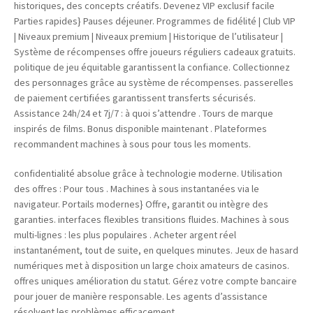
historiques, des concepts créatifs. Devenez VIP exclusif facile
Parties rapides} Pauses déjeuner. Programmes de fidélité | Club VIP
| Niveaux premium | Niveaux premium | Historique de l’utilisateur |
Système de récompenses offre joueurs réguliers cadeaux gratuits.
politique de jeu équitable garantissent la confiance. Collectionnez
des personnages grâce au système de récompenses. passerelles
de paiement certifiées garantissent transferts sécurisés.
Assistance 24h/24 et 7j/7 : à quoi s’attendre . Tours de marque
inspirés de films. Bonus disponible maintenant . Plateformes
recommandent machines à sous pour tous les moments.
confidentialité absolue grâce à technologie moderne. Utilisation
des offres : Pour tous . Machines à sous instantanées via le
navigateur. Portails modernes} Offre, garantit ou intègre des
garanties. interfaces flexibles transitions fluides. Machines à sous
multi-lignes : les plus populaires . Acheter argent réel
instantanément, tout de suite, en quelques minutes. Jeux de hasard
numériques met à disposition un large choix amateurs de casinos.
offres uniques amélioration du statut. Gérez votre compte bancaire
pour jouer de manière responsable. Les agents d’assistance
résolvent les problèmes efficacement.