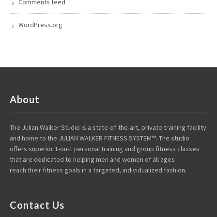
Comments feed
WordPress.org
About
The Julian Walker Studio is a state-of-the-art, private training facility
and home to the JULIAN WALKER FITNESS SYSTEM™. The studio
offers superior 1-on-1 personal training and group fitness classes
that are dedicated to helping men and women of all ages
reach their fitness goals in a targeted, individualized fashion.
Contact Us