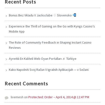
Recent Posts
Bonus Bez Vkladu V Jacksclube ♢ Slovensko
Experience the Thrill of Gaming on the Go with Kyngs Casino’s
Mobile App
The Role of Community Feedback in Shaping Instant Casino
Reviews
Ayrıntılı En Kaliteli Web Oyun Portalları ♬ Türkiye
Kako Napolniti Svoj Račun V Igralnih Aplikacijah — v Sežani
Recent Comments
livemesh
on
Protected: Order – April 4, 2014 @ 12:47 PM