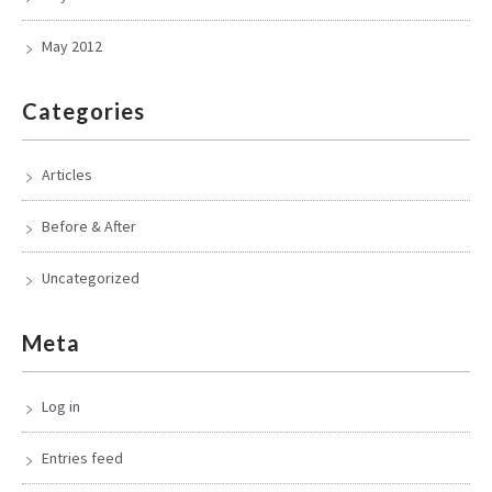
May 2012
Categories
Articles
Before & After
Uncategorized
Meta
Log in
Entries feed