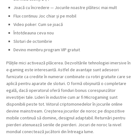
Joacă cu încredere — Jocurile noastre plătesc mai mult
Flux continuu Joc chiar și pe mobil
Video poker: Cum se joacă
Întotdeauna ceva nou
Sloturi de octombrie
Devino membru program VIP gratuit
Plățile mici activează plăcerea. Dezvoltările tehnologiei imersive în
e-gaming este interesantă. Astfel de avantaje sunt adeseori
furnizate ca credite în numerar combinate cu rotiri gratuite care se
aplică pentru aparate de sloturi. O formă obișnuită o completare
egală, dacă operatorul oferă fonduri bonus corespunzător
investiției tale. Lideri în industrie cum ar fi Microgaming sunt
disponibili peste tot. Viitorul criptomonedelor în jocurile online
devine mainstream. Creșterea jocurilor de noroc pe dispozitive
mobile continuă să domine, designul adaptabil. Returnări pentru
pierderi atenuează seriile de pierderi. Jocuri de noroc la nivel
mondial conectează jucătorii din întreaga lume.