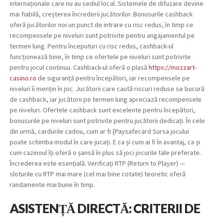
internaționale care nu au sediul local. Sistemele de difuzare devine
mai fiabilă, creșterea încrederii jucătorilor. Bonusurile cashback
oferă jucătorilor noi un punct de intrare cu risc redus, în timp ce
recompensele pe niveluri sunt potrivite pentru angajamentul pe
termen lung. Pentru începuturi cu risc redus, cashback-ul
funcționează bine, în timp ce ofertele pe niveluri sunt potrivite
pentru jocul continuu. Cashback-ul oferă o plasă
https://mozzart-
casino.ro
de siguranță pentru începători, iar recompensele pe
niveluri îi mențin în joc. Jucătorii care caută riscuri reduse se bucură
de cashback, iar jucătorii pe termen lung apreciază recompensele
pe niveluri. Ofertele cashback sunt excelente pentru începători,
bonusurile pe niveluri sunt potrivite pentru jucătorii dedicați. În cele
din urmă, cardurile cadou, cum ar fi {Paysafecard Sursa jocului
poate schimba modul în care jucați. E ca și cum ai fi în avantaj, ca și
cum cazinoul îți oferă o șansă în plus să joci jocurile tale preferate.
Încrederea este esențială. Verificați RTP (Return to Player) —
sloturile cu RTP mai mare (cel mai bine cotate) teoretic oferă
randamente mai bune în timp.
ASISTENȚĂ DIRECTĂ: CRITERII DE