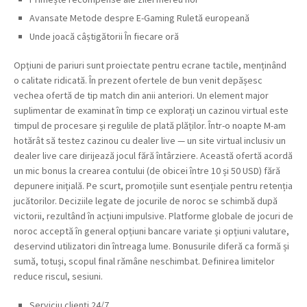
Avansate Metode despre E-Gaming Ruletă europeană
Unde joacă câștigătorii În fiecare oră
Opțiuni de pariuri sunt proiectate pentru ecrane tactile, menținând
o calitate ridicată. În prezent ofertele de bun venit depășesc
vechea ofertă de tip match din anii anteriori. Un element major
suplimentar de examinat în timp ce explorați un cazinou virtual este
timpul de procesare și regulile de plată plăților. Într-o noapte M-am
hotărât să testez cazinou cu dealer live — un site virtual inclusiv un
dealer live care dirijează jocul fără întârziere. Această ofertă acordă
un mic bonus la crearea contului (de obicei între 10 și 50 USD) fără
depunere inițială. Pe scurt, promoțiile sunt esențiale pentru retenția
jucătorilor. Deciziile legate de jocurile de noroc se schimbă după
victorii, rezultând în acțiuni impulsive. Platforme globale de jocuri de
noroc acceptă în general opțiuni bancare variate și opțiuni valutare,
deservind utilizatori din întreaga lume. Bonusurile diferă ca formă și
sumă, totuși, scopul final rămâne neschimbat. Definirea limitelor
reduce riscul, sesiuni.
Serviciu clienți 24/7