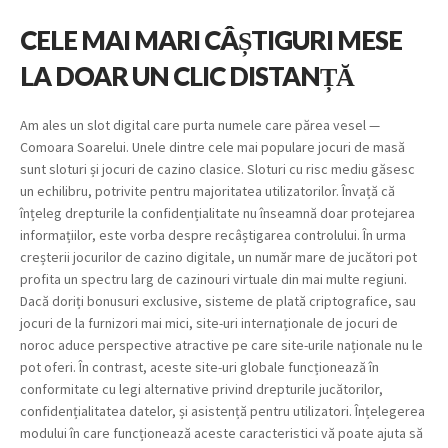
CELE MAI MARI CÂȘTIGURI MESE
LA DOAR UN CLIC DISTANȚĂ
Am ales un slot digital care purta numele care părea vesel —
Comoara Soarelui. Unele dintre cele mai populare jocuri de masă
sunt sloturi și jocuri de cazino clasice. Sloturi cu risc mediu găsesc
un echilibru, potrivite pentru majoritatea utilizatorilor. Învață că
înțeleg drepturile la confidențialitate nu înseamnă doar protejarea
informațiilor, este vorba despre recâștigarea controlului. În urma
creșterii jocurilor de cazino digitale, un număr mare de jucători pot
profita un spectru larg de cazinouri virtuale din mai multe regiuni.
Dacă doriți bonusuri exclusive, sisteme de plată criptografice, sau
jocuri de la furnizori mai mici, site-uri internaționale de jocuri de
noroc aduce perspective atractive pe care site-urile naționale nu le
pot oferi. În contrast, aceste site-uri globale funcționează în
conformitate cu legi alternative privind drepturile jucătorilor,
confidențialitatea datelor, și asistență pentru utilizatori. Înțelegerea
modului în care funcționează aceste caracteristici vă poate ajuta să