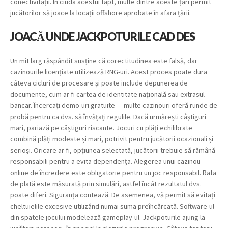
conectivității. În ciuda acestui fapt, multe dintre aceste țări permit
jucătorilor să joace la locații offshore aprobate în afara țării.
JOACĂ UNDE JACKPOTURILE CAD DES
Un mit larg răspândit susține că corectitudinea este falsă, dar
cazinourile licențiate utilizează RNG-uri. Acest proces poate dura
câteva cicluri de procesare și poate include depunerea de
documente, cum ar fi cartea de identitate națională sau extrasul
bancar. Încercați demo-uri gratuite — multe cazinouri oferă runde de
probă pentru ca dvs. să învățați regulile. Dacă urmărești câștiguri
mari, pariază pe câștiguri riscante. Jocuri cu plăți echilibrate
combină plăți modeste și mari, potrivit pentru jucătorii ocazionali și
serioși. Oricare ar fi, opțiunea selectată, jucătorii trebuie să rămână
responsabili pentru a evita dependența. Alegerea unui cazinou
online de încredere este obligatorie pentru un joc responsabil. Rata
de plată este măsurată prin simulări, astfel încât rezultatul dvs.
poate diferi. Siguranța contează. De asemenea, vă permit să evitați
cheltuielile excesive utilizând numai suma preîncărcată. Software-ul
din spatele jocului modelează gameplay-ul. Jackpoturile ajung la