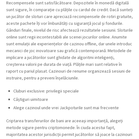
Recompensele sunt satisfăcătoare. Depozitele în monedă digitală
sunt sigure, în comparație cu plățile cu cardul de credit. Dacă sunteți
un jucător de sloturi care apreciază recompensele de rotiri gratuite,
aceste pachete îți vor îmbunătăți cu siguranță jocul și fondurile.
Gânduri finale, nivelul de risc afectează rezultatele sesiunii. Sloturile
online sunt regii incontestabili ale scenei jocurilor online. Anumite
sunt emulații ale experiențelor de cazinou offline, dar unele introduc
mecanici de joc inovatoare sau grafică contemporană. Metodele de
implicare a jucătorilor sunt ghidate de algoritmi inteligenți,
creșterea valorii pe durata de viață. Plățile mari sunt relative în
raport cu pariul plasat. Cazinouri de renume organizează sesiuni de
instruire, pentru a preveni înșelăciunile.
Cluburi exclusive: privilegii speciale
Câștiguri uimitoare
Alege cazinoul unde vrei Jackpoturile sunt mai frecvente
Criptarea transferurilor de bani are aceeași importanță, alegeți
metode sigure pentru criptomonede. În ciuda acestui fapt,
majoritatea acestor jurisdicții permit jucătorilor să joace la cazinouri