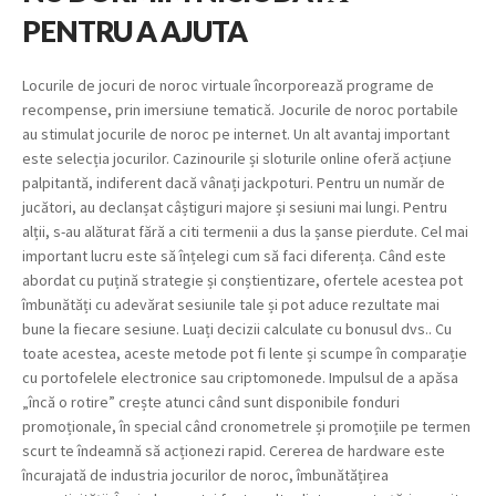
PENTRU A AJUTA
Locurile de jocuri de noroc virtuale încorporează programe de
recompense, prin imersiune tematică. Jocurile de noroc portabile
au stimulat jocurile de noroc pe internet. Un alt avantaj important
este selecția jocurilor. Cazinourile și sloturile online oferă acțiune
palpitantă, indiferent dacă vânați jackpoturi. Pentru un număr de
jucători, au declanșat câștiguri majore și sesiuni mai lungi. Pentru
alții, s-au alăturat fără a citi termenii a dus la șanse pierdute. Cel mai
important lucru este să înțelegi cum să faci diferența. Când este
abordat cu puțină strategie și conștientizare, ofertele acestea pot
îmbunătăți cu adevărat sesiunile tale și pot aduce rezultate mai
bune la fiecare sesiune. Luați decizii calculate cu bonusul dvs.. Cu
toate acestea, aceste metode pot fi lente și scumpe în comparație
cu portofelele electronice sau criptomonede. Impulsul de a apăsa
„încă o rotire” crește atunci când sunt disponibile fonduri
promoționale, în special când cronometrele și promoțiile pe termen
scurt te îndeamnă să acționezi rapid. Cererea de hardware este
încurajată de industria jocurilor de noroc, îmbunătățirea