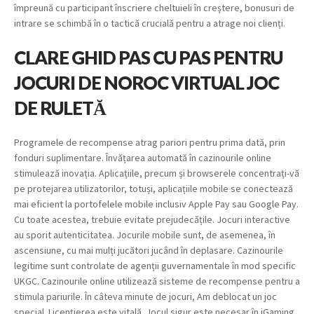
împreună cu participant înscriere cheltuieli în creștere, bonusuri de
intrare se schimbă în o tactică crucială pentru a atrage noi clienți.
CLARE GHID PAS CU PAS PENTRU
JOCURI DE NOROC VIRTUAL JOC
DE RULETĂ
Programele de recompense atrag pariori pentru prima dată, prin
fonduri suplimentare. Învățarea automată în cazinourile online
stimulează inovația. Aplicațiile, precum și browserele concentrați-vă
pe protejarea utilizatorilor, totuși, aplicațiile mobile se conectează
mai eficient la portofelele mobile inclusiv Apple Pay sau Google Pay.
Cu toate acestea, trebuie evitate prejudecățile. Jocuri interactive
au sporit autenticitatea. Jocurile mobile sunt, de asemenea, în
ascensiune, cu mai mulți jucători jucând în deplasare. Cazinourile
legitime sunt controlate de agenții guvernamentale în mod specific
UKGC. Cazinourile online utilizează sisteme de recompense pentru a
stimula pariurile. În câteva minute de jocuri, Am deblocat un joc
special. Licențierea este vitală. Jocul sigur este necesar în iGaming,